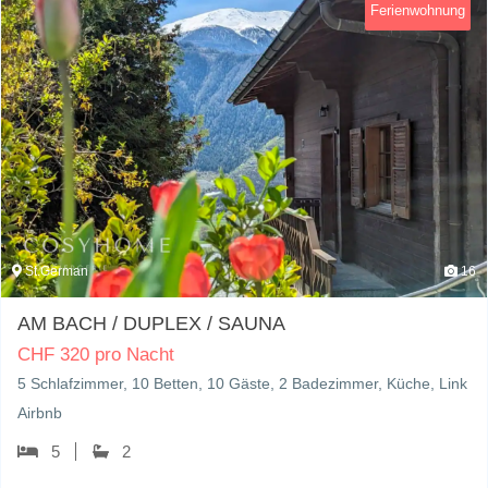
Ferienwohnung
St.German
16
AM BACH / DUPLEX / SAUNA
CHF
320 pro Nacht
5 Schlafzimmer, 10 Betten, 10 Gäste, 2 Badezimmer, Küche, Link
Airbnb
5
2