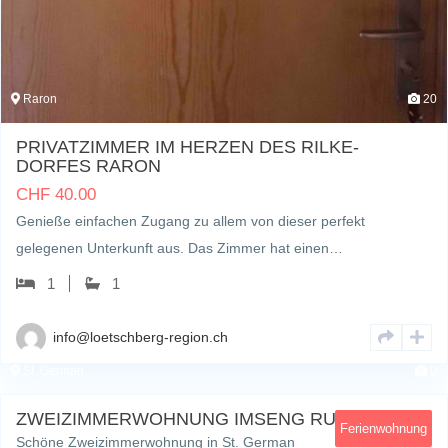
Raron
20
PRIVATZIMMER IM HERZEN DES RILKE-
DORFES RARON
CHF
40.00
Genieße einfachen Zugang zu allem von dieser perfekt
gelegenen Unterkunft aus. Das Zimmer hat einen…
1
1
info@loetschberg-region.ch
St. German
0
ZWEIZIMMERWOHNUNG IMSENG RUTH
Ferienwohnung
Schöne Zweizimmerwohnung in St. German