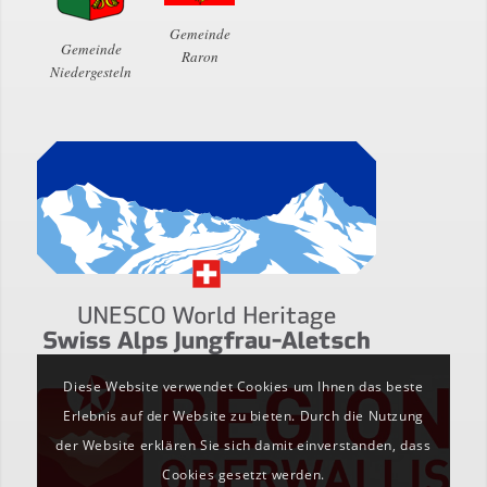
Gemeinde
Gemeinde
Raron
Niedergesteln
Diese Website verwendet Cookies um Ihnen das beste
Erlebnis auf der Website zu bieten. Durch die Nutzung
der Website erklären Sie sich damit einverstanden, dass
Cookies gesetzt werden.