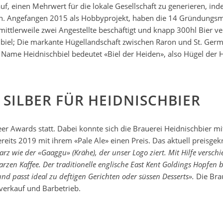
uf, einen Mehrwert für die lokale Gesellschaft zu generieren, i
en. Angefangen 2015 als Hobbyprojekt, haben die 14 Gründungsmit
ttlerweile zwei Angestellte beschäftigt und knapp 300hl Bier ve
biel; Die markante Hügellandschaft zwischen Raron und St. Germ
 Name Heidnischbiel bedeutet «Biel der Heiden», also Hügel der 
 SILBER FÜR HEIDNISCHBIER
er Awards statt. Dabei konnte sich die Brauerei Heidnischbier mit
eits 2019 mit ihrem «Pale Ale» einen Preis. Das aktuell preisgekr
z wie der «Gaaggu» (Krähe), der unser Logo ziert. Mit Hilfe verschi
zen Kaffee. Der traditionelle englische East Kent Goldings Hopfen 
und passt ideal zu deftigen Gerichten oder süssen Desserts».
Die Bra
nverkauf und Barbetrieb.