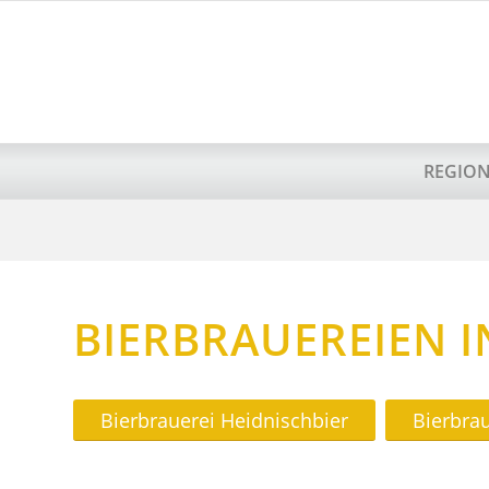
REGIO
BIERBRAUEREIEN 
Bierbrauerei Heidnischbier
Bierbra