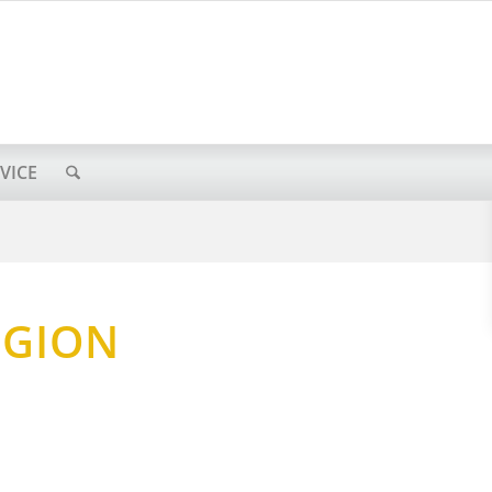
VICE
EGION