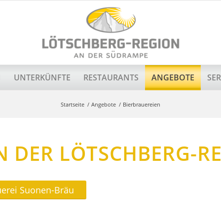
N
UNTERKÜNFTE
RESTAURANTS
ANGEBOTE
SER
Startseite
/
Angebote
/
Bierbrauereien
IN DER LÖTSCHBERG-R
uerei Suonen-Bräu