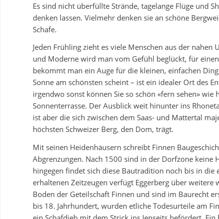
Es sind nicht überfüllte Strände, tagelange Flüge un
denken lassen. Vielmehr denken sie an schöne Bergwei
Schafe.
Jeden Frühling zieht es viele Menschen aus der nahen
und Moderne wird man vom Gefühl beglückt, für einen
bekommt man ein Auge für die kleinen, einfachen Ding
Sonne am schönsten scheint – ist ein idealer Ort des 
irgendwo sonst können Sie so schön «fern sehen» wie 
Sonnenterrasse. Der Ausblick weit hinunter ins Rhoneta
ist aber die sich zwischen dem Saas- und Mattertal ma
höchsten Schweizer Berg, den Dom, trägt.
Mit seinen Heidenhäusern schreibt Finnen Baugeschicht
Abgrenzungen. Nach 1500 sind in der Dorfzone keine 
hingegen findet sich diese Bautradition noch bis in die e
erhaltenen Zeitzeugen verfügt Eggerberg über weitere 
Boden der Geteilschaft Finnen und sind im Baurecht erst
bis 18. Jahrhundert, wurden etliche Todesurteile am Fi
ein Schafdieb mit dem Strick ins Jenseits befördert. E