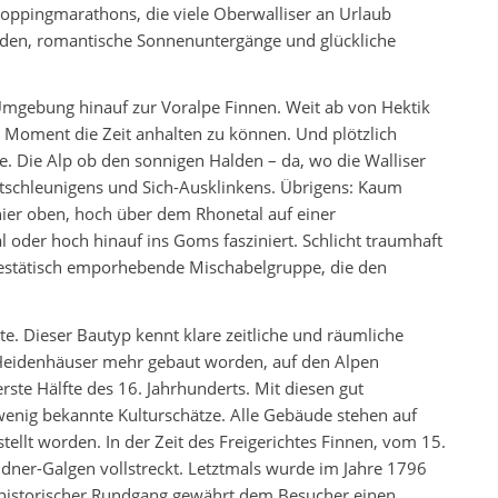
d Shoppingmarathons, die viele Oberwalliser an Urlaub
den, romantische Sonnenuntergänge und glückliche
 Umgebung hinauf zur Voralpe Finnen. Weit ab von Hektik
 Moment die Zeit anhalten zu können. Und plötzlich
e. Die Alp ob den sonnigen Halden – da, wo die Walliser
Entschleunigens und Sich-Ausklinkens. Übrigens: Kaum
hier oben, hoch über dem Rhonetal auf einer
l oder hoch hinauf ins Goms fasziniert. Schlicht traumhaft
jestätisch emporhebende Mischabelgruppe, die den
e. Dieser Bautyp kennt klare zeitliche und räumliche
Heidenhäuser mehr gebaut worden, auf den Alpen
rste Hälfte des 16. Jahrhunderts. Mit diesen gut
wenig bekannte Kulturschätze. Alle Gebäude stehen auf
ellt worden. In der Zeit des Freigerichtes Finnen, vom 15.
ndner-Galgen vollstreckt. Letztmals wurde im Jahre 1796
in historischer Rundgang gewährt dem Besucher einen