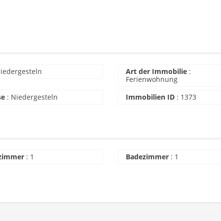
iedergesteln
Art der Immobilie
:
Ferienwohnung
se
:
Niedergesteln
Immobilien ID
:
1373
fzimmer
:
1
Badezimmer
:
1